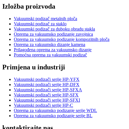
Izložba proizvoda
Vakuumski podizač metalnih ploča
Vakuumski podizač za staklo
Vakuumski podizač za duboku obradu stakla
Oprema za vakuumsko podizanje zavojnica
Oprema za vakuumsko podizanje kompozitnih ploča
Oprema za vakuumsko dizanje kamena
Prilagođena oprema za vakuumsko dizanje
Pomoćna oprema za vakuumski podizač
Primjena u industriji
Vakuumski podizači serije HP-YFX
Vakuumski podizači serije HP-DFX
Vakuumski podizači serije HP-SFXA
Vakuumski podizači serije HP-SFX
Vakuumski podizači serije HP-SFXI
Vakuumski podizači serije HP-C
Oprema za vakuumsko podizanje serije WDL
Oprema za vakuumsko podizanje serije BL
kontaktirajte nas