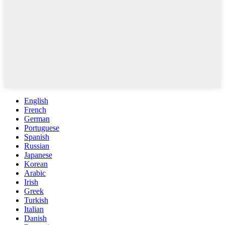
English
French
German
Portuguese
Spanish
Russian
Japanese
Korean
Arabic
Irish
Greek
Turkish
Italian
Danish