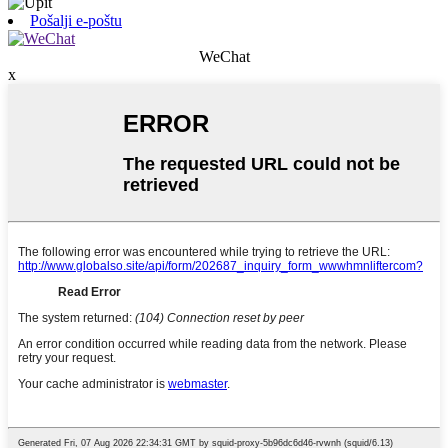
Pošalji e-poštu
WeChat
x