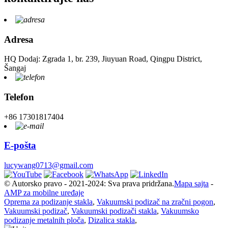
Adresa
HQ Dodaj: Zgrada 1, br. 239, Jiuyuan Road, Qingpu District,
Šangaj
Telefon
+86 17301817404
E-pošta
lucywang0713@gmail.com
© Autorsko pravo - 2021-2024: Sva prava pridržana.
Mapa sajta
-
AMP za mobilne uređaje
Oprema za podizanje stakla
,
Vakuumski podizač na zračni pogon
,
Vakuumski podizač
,
Vakuumski podizači stakla
,
Vakuumsko
podizanje metalnih ploča
,
Dizalica stakla
,