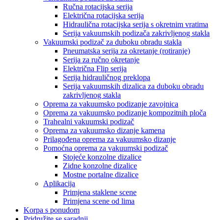
Ručna rotacijska serija
Električna rotacijska serija
Hidraulična rotacijska serija s okretnim vratima
Serija vakuumskih podizača zakrivljenog stakla
Vakuumski podizač za duboku obradu stakla
Pneumatska serija za okretanje (rotiranje)
Serija za ručno okretanje
Električna Flip serija
Serija hidrauličnog preklopa
Serija vakuumskih dizalica za duboku obradu
zakrivljenog stakla
Oprema za vakuumsko podizanje zavojnica
Oprema za vakuumsko podizanje kompozitnih ploča
Trahealni vakuumski podizač
Oprema za vakuumsko dizanje kamena
Prilagođena oprema za vakuumsko dizanje
Pomoćna oprema za vakuumski podizač
Stojeće konzolne dizalice
Zidne konzolne dizalice
Mostne portalne dizalice
Aplikacija
Primjena staklene scene
Primjena scene od lima
Korpa s ponudom
Pridružite se saradnji