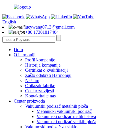
English
lucywang0713@gmail.com
+86 17301817404
Dom
O harmoniji
Profil kompanije
Historija kompanije
Certifikat o kvalifikaciji
Zašto odabrati Harmoniju
Naš tim
Obilazak fabrike
Centar za vijesti
Kontaktirajte nas
Centar proizvoda
Vakuumski podizač metalnih ploča
Mehanički vakuumski podizač
Vakuumski podizač malih listova
Vakuumski podizač velikih ploča
Vakuumski podizač za staklo