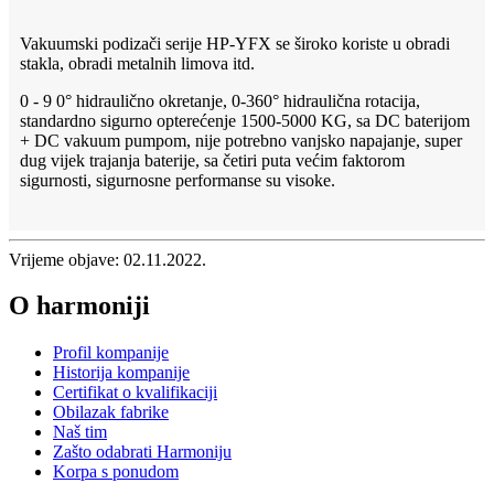
Vakuumski podizači serije HP-YFX se široko koriste u obradi
stakla, obradi metalnih limova itd.
0 - 9 0° hidraulično okretanje, 0-360° hidraulična rotacija,
standardno sigurno opterećenje 1500-5000 KG, sa DC baterijom
+ DC vakuum pumpom, nije potrebno vanjsko napajanje, super
dug vijek trajanja baterije, sa četiri puta većim faktorom
sigurnosti, sigurnosne performanse su visoke.
Vrijeme objave: 02.11.2022.
O harmoniji
Profil kompanije
Historija kompanije
Certifikat o kvalifikaciji
Obilazak fabrike
Naš tim
Zašto odabrati Harmoniju
Korpa s ponudom