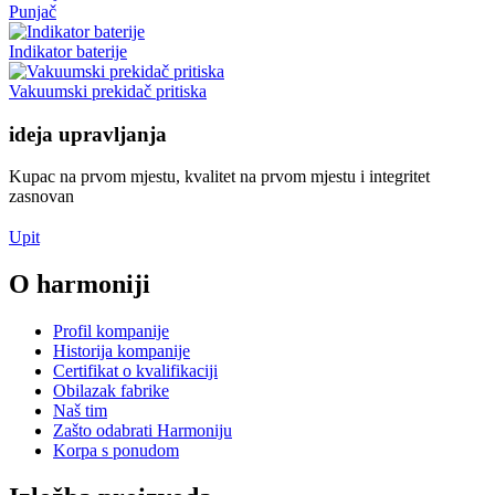
Punjač
Indikator baterije
Vakuumski prekidač pritiska
ideja upravljanja
Kupac na prvom mjestu, kvalitet na prvom mjestu i integritet
zasnovan
Upit
O harmoniji
Profil kompanije
Historija kompanije
Certifikat o kvalifikaciji
Obilazak fabrike
Naš tim
Zašto odabrati Harmoniju
Korpa s ponudom