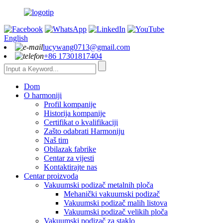
English
lucywang0713@gmail.com
+86 17301817404
Dom
O harmoniji
Profil kompanije
Historija kompanije
Certifikat o kvalifikaciji
Zašto odabrati Harmoniju
Naš tim
Obilazak fabrike
Centar za vijesti
Kontaktirajte nas
Centar proizvoda
Vakuumski podizač metalnih ploča
Mehanički vakuumski podizač
Vakuumski podizač malih listova
Vakuumski podizač velikih ploča
Vakuumski podizač za staklo