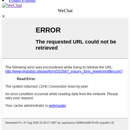
Pošalji e-poštu
WeChat
x