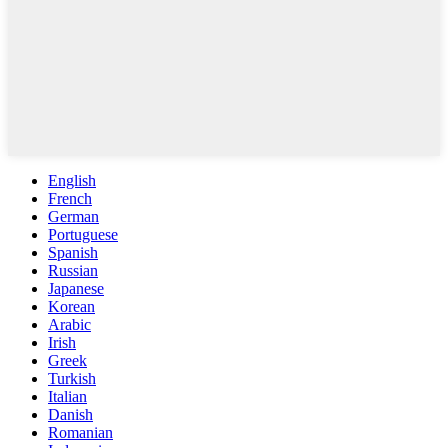
English
French
German
Portuguese
Spanish
Russian
Japanese
Korean
Arabic
Irish
Greek
Turkish
Italian
Danish
Romanian