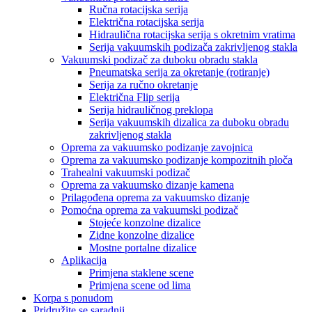
Ručna rotacijska serija
Električna rotacijska serija
Hidraulična rotacijska serija s okretnim vratima
Serija vakuumskih podizača zakrivljenog stakla
Vakuumski podizač za duboku obradu stakla
Pneumatska serija za okretanje (rotiranje)
Serija za ručno okretanje
Električna Flip serija
Serija hidrauličnog preklopa
Serija vakuumskih dizalica za duboku obradu
zakrivljenog stakla
Oprema za vakuumsko podizanje zavojnica
Oprema za vakuumsko podizanje kompozitnih ploča
Trahealni vakuumski podizač
Oprema za vakuumsko dizanje kamena
Prilagođena oprema za vakuumsko dizanje
Pomoćna oprema za vakuumski podizač
Stojeće konzolne dizalice
Zidne konzolne dizalice
Mostne portalne dizalice
Aplikacija
Primjena staklene scene
Primjena scene od lima
Korpa s ponudom
Pridružite se saradnji