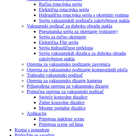
Ručna rotacijska serija
Električna rotacijska serija
Hidraulična rotacijska serija s okretnim vratima
Serija vakuumskih podizača zakrivljenog stakla
Vakuumski podizač za duboku obradu stakla
Pneumatska serija za okretanje (rotiranje)
Serija za ručno okretanje
Električna Flip serija
Serija hidrauličnog preklopa
Serija vakuumskih dizalica za duboku obradu
zakrivljenog stakla
Oprema za vakuumsko podizanje zavojnica
Oprema za vakuumsko podizanje kompozitnih ploča
Trahealni vakuumski podizač
Oprema za vakuumsko dizanje kamena
Prilagođena oprema za vakuumsko dizanje
Pomoćna oprema za vakuumski podizač
Stojeće konzolne dizalice
Zidne konzolne dizalice
Mostne portalne dizalice
Aplikacija
Primjena staklene scene
Primjena scene od lima
Korpa s ponudom
Pridružite se saradnji