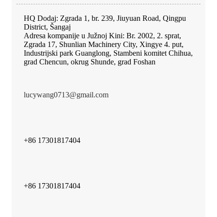
HQ Dodaj: Zgrada 1, br. 239, Jiuyuan Road, Qingpu
District, Šangaj
Adresa kompanije u Južnoj Kini: Br. 2002, 2. sprat,
Zgrada 17, Shunlian Machinery City, Xingye 4. put,
Industrijski park Guanglong, Stambeni komitet Chihua,
grad Chencun, okrug Shunde, grad Foshan
lucywang0713@gmail.com
+86 17301817404
+86 17301817404