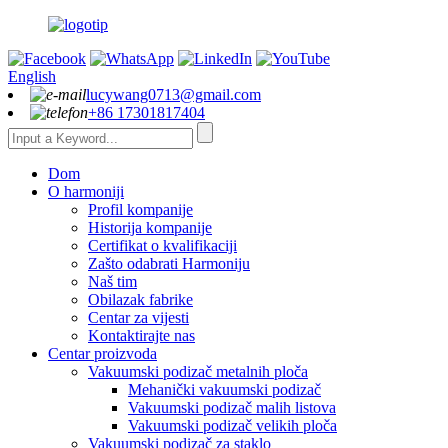
English
lucywang0713@gmail.com
+86 17301817404
Dom
O harmoniji
Profil kompanije
Historija kompanije
Certifikat o kvalifikaciji
Zašto odabrati Harmoniju
Naš tim
Obilazak fabrike
Centar za vijesti
Kontaktirajte nas
Centar proizvoda
Vakuumski podizač metalnih ploča
Mehanički vakuumski podizač
Vakuumski podizač malih listova
Vakuumski podizač velikih ploča
Vakuumski podizač za staklo