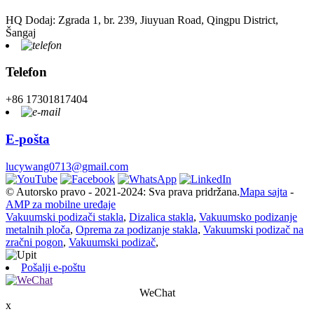
HQ Dodaj: Zgrada 1, br. 239, Jiuyuan Road, Qingpu District,
Šangaj
Telefon
+86 17301817404
E-pošta
lucywang0713@gmail.com
© Autorsko pravo - 2021-2024: Sva prava pridržana.
Mapa sajta
-
AMP za mobilne uređaje
Vakuumski podizači stakla
,
Dizalica stakla
,
Vakuumsko podizanje
metalnih ploča
,
Oprema za podizanje stakla
,
Vakuumski podizač na
zračni pogon
,
Vakuumski podizač
,
Pošalji e-poštu
WeChat
x