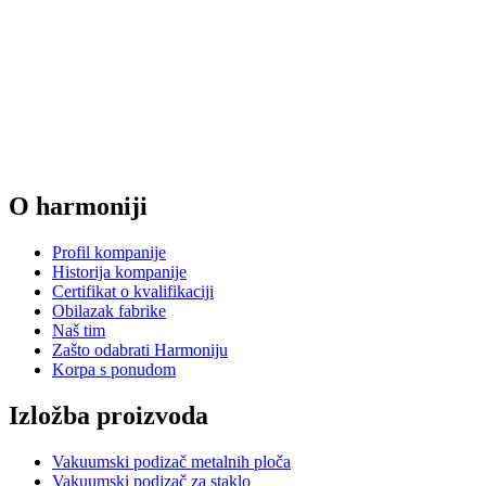
O harmoniji
Profil kompanije
Historija kompanije
Certifikat o kvalifikaciji
Obilazak fabrike
Naš tim
Zašto odabrati Harmoniju
Korpa s ponudom
Izložba proizvoda
Vakuumski podizač metalnih ploča
Vakuumski podizač za staklo