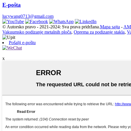
E-pošta
lucywang0713@gmail.com
© Autorsko pravo - 2021-2024: Sva prava pridržana.
Mapa sajta
-
AMP
Vakuumsko podizanje metalnih ploča
,
Oprema za podizanje stakla
,
V
Pošalji e-poštu
x