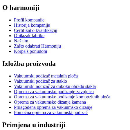
O harmoniji
Profil kompanije
Historija kompanije
Certifikat o kvalifikaciji
Obilazak fabrike
Naš tim
Zašto odabrati Harmoniju
Korpa s ponudom
Izložba proizvoda
Vakuumski podizač metalnih ploča
Vakuumski podizač za staklo
Vakuumski podizač za duboku obradu stakla
Oprema za vakuumsko podizanje zavojnica
Oprema za vakuumsko podizanje kompozitnih ploča
Oprema za vakuumsko dizanje kamena
Prilagođena oprema za vakuumsko dizanje
Pomoćna oprema za vakuumski podizač
Primjena u industriji