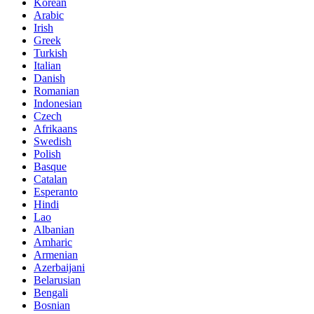
Korean
Arabic
Irish
Greek
Turkish
Italian
Danish
Romanian
Indonesian
Czech
Afrikaans
Swedish
Polish
Basque
Catalan
Esperanto
Hindi
Lao
Albanian
Amharic
Armenian
Azerbaijani
Belarusian
Bengali
Bosnian