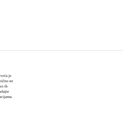
 veća je
bično ne
ko ih
ušajte
macijama.