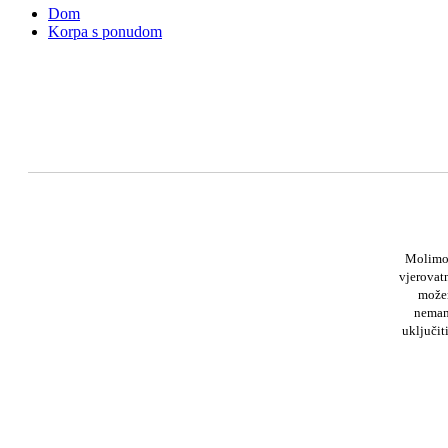
Dom
Korpa s ponudom
Molimo 
vjerovat
možem
nemamo
uključit