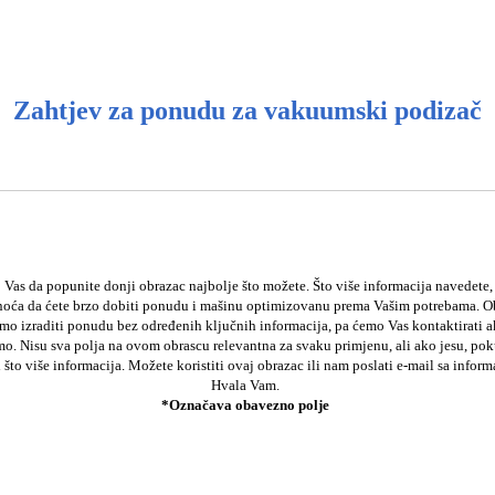
Zahtjev za ponudu za vakuumski podizač
Vas da popunite donji obrazac najbolje što možete. Što više informacija navedete,
noća da ćete brzo dobiti ponudu i mašinu optimizovanu prema Vašim potrebama. O
o izraditi ponudu bez određenih ključnih informacija, pa ćemo Vas kontaktirati a
. Nisu sva polja na ovom obrascu relevantna za svaku primjenu, ali ako jesu, pok
i što više informacija. Možete koristiti ovaj obrazac ili nam poslati e-mail sa infor
Hvala Vam.
*Označava obavezno polje