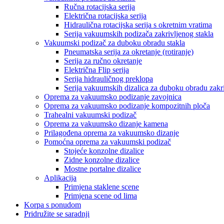
Ručna rotacijska serija
Električna rotacijska serija
Hidraulična rotacijska serija s okretnim vratima
Serija vakuumskih podizača zakrivljenog stakla
Vakuumski podizač za duboku obradu stakla
Pneumatska serija za okretanje (rotiranje)
Serija za ručno okretanje
Električna Flip serija
Serija hidrauličnog preklopa
Serija vakuumskih dizalica za duboku obradu zakri
Oprema za vakuumsko podizanje zavojnica
Oprema za vakuumsko podizanje kompozitnih ploča
Trahealni vakuumski podizač
Oprema za vakuumsko dizanje kamena
Prilagođena oprema za vakuumsko dizanje
Pomoćna oprema za vakuumski podizač
Stojeće konzolne dizalice
Zidne konzolne dizalice
Mostne portalne dizalice
Aplikacija
Primjena staklene scene
Primjena scene od lima
Korpa s ponudom
Pridružite se saradnji