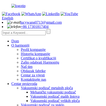
English
lucywang0713@gmail.com
+86 17301817404
Dom
O harmoniji
Profil kompanije
Historija kompanije
Certifikat o kvalifikaciji
Zašto odabrati Harmoniju
Naš tim
Obilazak fabrike
Centar za vijesti
Kontaktirajte nas
Centar proizvoda
Vakuumski podizač metalnih ploča
Mehanički vakuumski podizač
Vakuumski podizač malih listova
Vakuumski podizač velikih ploča
Vakuumski podizač za staklo