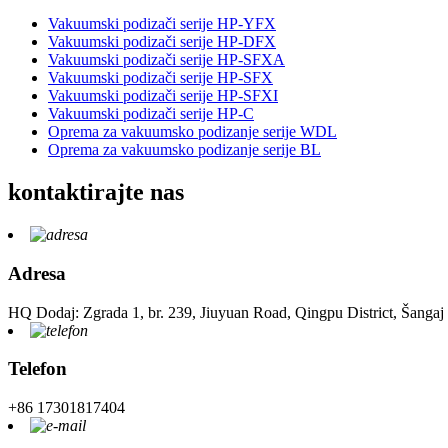
Vakuumski podizači serije HP-YFX
Vakuumski podizači serije HP-DFX
Vakuumski podizači serije HP-SFXA
Vakuumski podizači serije HP-SFX
Vakuumski podizači serije HP-SFXI
Vakuumski podizači serije HP-C
Oprema za vakuumsko podizanje serije WDL
Oprema za vakuumsko podizanje serije BL
kontaktirajte nas
Adresa
HQ Dodaj: Zgrada 1, br. 239, Jiuyuan Road, Qingpu District, Šangaj
Telefon
+86 17301817404