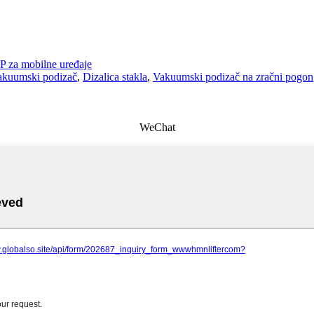
 za mobilne uređaje
akuumski podizač
,
Dizalica stakla
,
Vakuumski podizač na zračni pogon
WeChat