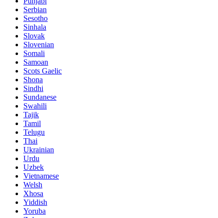
Punjabi
Serbian
Sesotho
Sinhala
Slovak
Slovenian
Somali
Samoan
Scots Gaelic
Shona
Sindhi
Sundanese
Swahili
Tajik
Tamil
Telugu
Thai
Ukrainian
Urdu
Uzbek
Vietnamese
Welsh
Xhosa
Yiddish
Yoruba