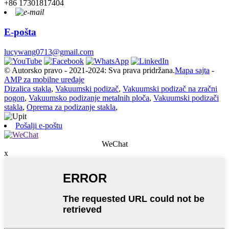
+86 17301817404
E-pošta
lucywang0713@gmail.com
© Autorsko pravo - 2021-2024: Sva prava pridržana.
Mapa sajta
-
AMP za mobilne uređaje
Dizalica stakla
,
Vakuumski podizač
,
Vakuumski podizač na zračni
pogon
,
Vakuumsko podizanje metalnih ploča
,
Vakuumski podizači
stakla
,
Oprema za podizanje stakla
,
Pošalji e-poštu
WeChat
x