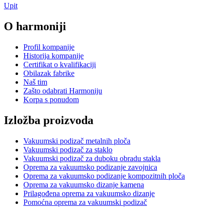
Upit
O harmoniji
Profil kompanije
Historija kompanije
Certifikat o kvalifikaciji
Obilazak fabrike
Naš tim
Zašto odabrati Harmoniju
Korpa s ponudom
Izložba proizvoda
Vakuumski podizač metalnih ploča
Vakuumski podizač za staklo
Vakuumski podizač za duboku obradu stakla
Oprema za vakuumsko podizanje zavojnica
Oprema za vakuumsko podizanje kompozitnih ploča
Oprema za vakuumsko dizanje kamena
Prilagođena oprema za vakuumsko dizanje
Pomoćna oprema za vakuumski podizač