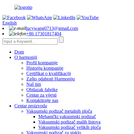
English
lucywang0713@gmail.com
+86 17301817404
Dom
O harmoniji
Profil kompanije
Historija kompanije
Certifikat o kvalifikaciji
Zašto odabrati Harmoniju
Naš tim
Obilazak fabrike
Centar za vijesti
Kontaktirajte nas
Centar proizvoda
Vakuumski podizač metalnih ploča
Mehanički vakuumski podizač
Vakuumski podizač malih listova
Vakuumski podizač velikih ploča
Vakuumski podizač za staklo