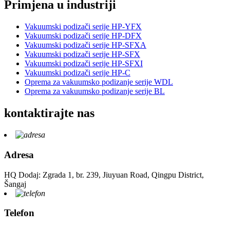
Primjena u industriji
Vakuumski podizači serije HP-YFX
Vakuumski podizači serije HP-DFX
Vakuumski podizači serije HP-SFXA
Vakuumski podizači serije HP-SFX
Vakuumski podizači serije HP-SFXI
Vakuumski podizači serije HP-C
Oprema za vakuumsko podizanje serije WDL
Oprema za vakuumsko podizanje serije BL
kontaktirajte nas
Adresa
HQ Dodaj: Zgrada 1, br. 239, Jiuyuan Road, Qingpu District,
Šangaj
Telefon