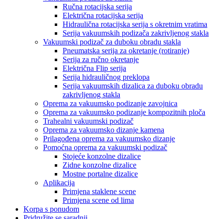
Ručna rotacijska serija
Električna rotacijska serija
Hidraulična rotacijska serija s okretnim vratima
Serija vakuumskih podizača zakrivljenog stakla
Vakuumski podizač za duboku obradu stakla
Pneumatska serija za okretanje (rotiranje)
Serija za ručno okretanje
Električna Flip serija
Serija hidrauličnog preklopa
Serija vakuumskih dizalica za duboku obradu
zakrivljenog stakla
Oprema za vakuumsko podizanje zavojnica
Oprema za vakuumsko podizanje kompozitnih ploča
Trahealni vakuumski podizač
Oprema za vakuumsko dizanje kamena
Prilagođena oprema za vakuumsko dizanje
Pomoćna oprema za vakuumski podizač
Stojeće konzolne dizalice
Zidne konzolne dizalice
Mostne portalne dizalice
Aplikacija
Primjena staklene scene
Primjena scene od lima
Korpa s ponudom
Pridružite se saradnji