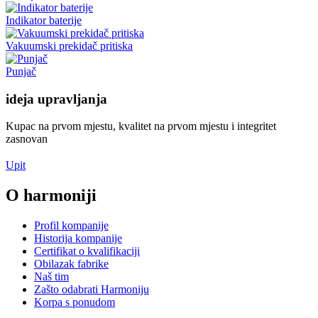
Indikator baterije
Vakuumski prekidač pritiska
Punjač
ideja upravljanja
Kupac na prvom mjestu, kvalitet na prvom mjestu i integritet
zasnovan
Upit
O harmoniji
Profil kompanije
Historija kompanije
Certifikat o kvalifikaciji
Obilazak fabrike
Naš tim
Zašto odabrati Harmoniju
Korpa s ponudom