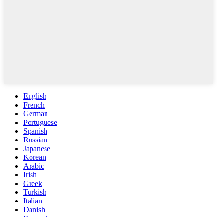
English
French
German
Portuguese
Spanish
Russian
Japanese
Korean
Arabic
Irish
Greek
Turkish
Italian
Danish