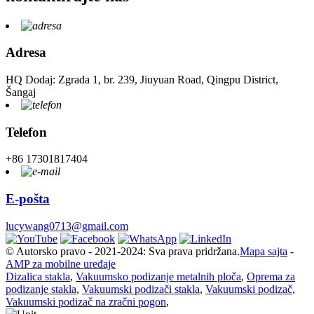
Adresa
HQ Dodaj: Zgrada 1, br. 239, Jiuyuan Road, Qingpu District,
Šangaj
Telefon
+86 17301817404
E-pošta
lucywang0713@gmail.com
© Autorsko pravo - 2021-2024: Sva prava pridržana.
Mapa sajta
-
AMP za mobilne uređaje
Dizalica stakla
,
Vakuumsko podizanje metalnih ploča
,
Oprema za
podizanje stakla
,
Vakuumski podizači stakla
,
Vakuumski podizač
,
Vakuumski podizač na zračni pogon
,