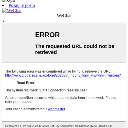
Pošalji e-poštu
WeChat
x