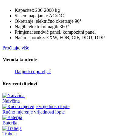
Kapacitet: 200-2000 kg
Sistem napajanja: AC/DC
Okretanje: električno okretanje 90°
Nagib: električni nagib 360°
Primjena: sendvič panel, kompozitni panel
Način isporuke: EXW, FOB, CIF, DDU, DDP
Pročitajte više
Metoda kontrole
Daljinski upravljač
Rezervni dijelovi
Naivčina
Ručno mjerenje vrijednosti lopte
Baterija
Traheja