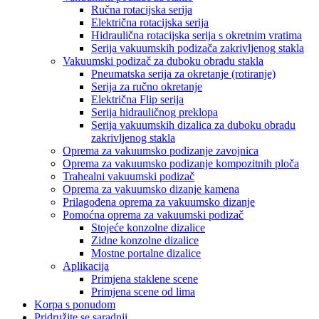
Ručna rotacijska serija
Električna rotacijska serija
Hidraulična rotacijska serija s okretnim vratima
Serija vakuumskih podizača zakrivljenog stakla
Vakuumski podizač za duboku obradu stakla
Pneumatska serija za okretanje (rotiranje)
Serija za ručno okretanje
Električna Flip serija
Serija hidrauličnog preklopa
Serija vakuumskih dizalica za duboku obradu
zakrivljenog stakla
Oprema za vakuumsko podizanje zavojnica
Oprema za vakuumsko podizanje kompozitnih ploča
Trahealni vakuumski podizač
Oprema za vakuumsko dizanje kamena
Prilagođena oprema za vakuumsko dizanje
Pomoćna oprema za vakuumski podizač
Stojeće konzolne dizalice
Zidne konzolne dizalice
Mostne portalne dizalice
Aplikacija
Primjena staklene scene
Primjena scene od lima
Korpa s ponudom
Pridružite se saradnji