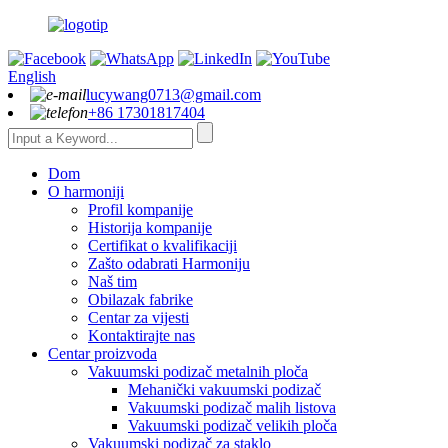
English
lucywang0713@gmail.com
+86 17301817404
Dom
O harmoniji
Profil kompanije
Historija kompanije
Certifikat o kvalifikaciji
Zašto odabrati Harmoniju
Naš tim
Obilazak fabrike
Centar za vijesti
Kontaktirajte nas
Centar proizvoda
Vakuumski podizač metalnih ploča
Mehanički vakuumski podizač
Vakuumski podizač malih listova
Vakuumski podizač velikih ploča
Vakuumski podizač za staklo