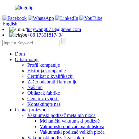
English
lucywang0713@gmail.com
+86 17301817404
Dom
O harmoniji
Profil kompanije
Historija kompanije
Certifikat o kvalifikaciji
Zašto odabrati Harmoniju
Naš tim
Obilazak fabrike
Centar za vijesti
Kontaktirajte nas
Centar proizvoda
Vakuumski podizač metalnih ploča
Mehanički vakuumski podizač
Vakuumski podizač malih listova
Vakuumski podizač velikih ploča
Vakuumski podizač za staklo