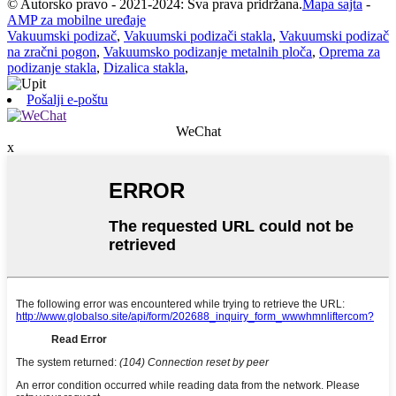
© Autorsko pravo - 2021-2024: Sva prava pridržana.
Mapa sajta
-
AMP za mobilne uređaje
Vakuumski podizač
,
Vakuumski podizači stakla
,
Vakuumski podizač
na zračni pogon
,
Vakuumsko podizanje metalnih ploča
,
Oprema za
podizanje stakla
,
Dizalica stakla
,
Pošalji e-poštu
WeChat
x