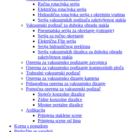
Ručna rotacijska serija
Električna rotacijska serija
Hidraulična rotacijska serija s okretnim vratima
Serija vakuumskih podizača zakrivljenog stakla
Vakuumski podizač za duboku obradu stakla
Pneumatska serija za okretanje (rotiranje)
Serija za ručno okretanje
Električna Flip serija
Serija hidrauličnog preklopa
Serija vakuumskih dizalica za duboku obradu
zakrivljenog stakla
Oprema za vakuumsko podizanje zavojnica
Oprema za vakuumsko podizanje kompozitnih ploča
Trahealni vakuumski podizač
Oprema za vakuumsko dizanje kamena
Prilagođena oprema za vakuumsko dizanje
Pomoćna oprema za vakuumski podizač
Stojeće konzolne dizalice
Zidne konzolne dizalice
Mostne portalne dizalice
Aplikacija
Primjena staklene scene
Primjena scene od lima
Korpa s ponudom
Pridružite se saradnji