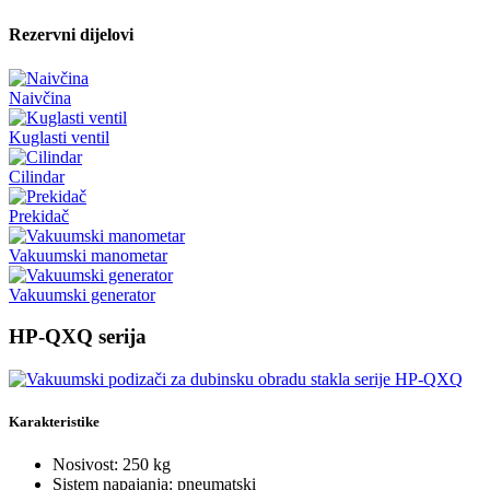
Rezervni dijelovi
Naivčina
Kuglasti ventil
Cilindar
Prekidač
Vakuumski manometar
Vakuumski generator
HP-QXQ serija
Karakteristike
Nosivost: 250 kg
Sistem napajanja: pneumatski