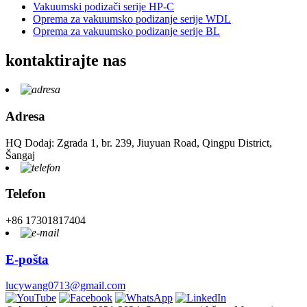
Vakuumski podizači serije HP-C
Oprema za vakuumsko podizanje serije WDL
Oprema za vakuumsko podizanje serije BL
kontaktirajte nas
Adresa
HQ Dodaj: Zgrada 1, br. 239, Jiuyuan Road, Qingpu District,
Šangaj
Telefon
+86 17301817404
E-pošta
lucywang0713@gmail.com