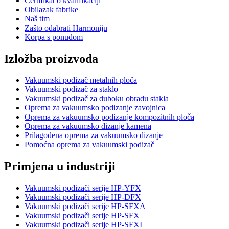
Certifikat o kvalifikaciji
Obilazak fabrike
Naš tim
Zašto odabrati Harmoniju
Korpa s ponudom
Izložba proizvoda
Vakuumski podizač metalnih ploča
Vakuumski podizač za staklo
Vakuumski podizač za duboku obradu stakla
Oprema za vakuumsko podizanje zavojnica
Oprema za vakuumsko podizanje kompozitnih ploča
Oprema za vakuumsko dizanje kamena
Prilagođena oprema za vakuumsko dizanje
Pomoćna oprema za vakuumski podizač
Primjena u industriji
Vakuumski podizači serije HP-YFX
Vakuumski podizači serije HP-DFX
Vakuumski podizači serije HP-SFXA
Vakuumski podizači serije HP-SFX
Vakuumski podizači serije HP-SFXI