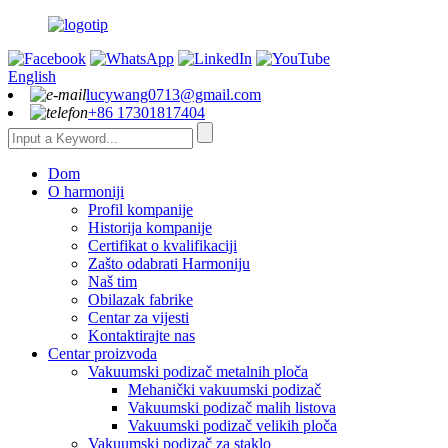
English
lucywang0713@gmail.com
+86 17301817404
Dom
O harmoniji
Profil kompanije
Historija kompanije
Certifikat o kvalifikaciji
Zašto odabrati Harmoniju
Naš tim
Obilazak fabrike
Centar za vijesti
Kontaktirajte nas
Centar proizvoda
Vakuumski podizač metalnih ploča
Mehanički vakuumski podizač
Vakuumski podizač malih listova
Vakuumski podizač velikih ploča
Vakuumski podizač za staklo