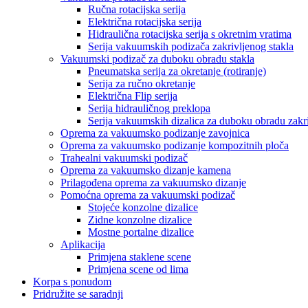
Ručna rotacijska serija
Električna rotacijska serija
Hidraulična rotacijska serija s okretnim vratima
Serija vakuumskih podizača zakrivljenog stakla
Vakuumski podizač za duboku obradu stakla
Pneumatska serija za okretanje (rotiranje)
Serija za ručno okretanje
Električna Flip serija
Serija hidrauličnog preklopa
Serija vakuumskih dizalica za duboku obradu zakri
Oprema za vakuumsko podizanje zavojnica
Oprema za vakuumsko podizanje kompozitnih ploča
Trahealni vakuumski podizač
Oprema za vakuumsko dizanje kamena
Prilagođena oprema za vakuumsko dizanje
Pomoćna oprema za vakuumski podizač
Stojeće konzolne dizalice
Zidne konzolne dizalice
Mostne portalne dizalice
Aplikacija
Primjena staklene scene
Primjena scene od lima
Korpa s ponudom
Pridružite se saradnji