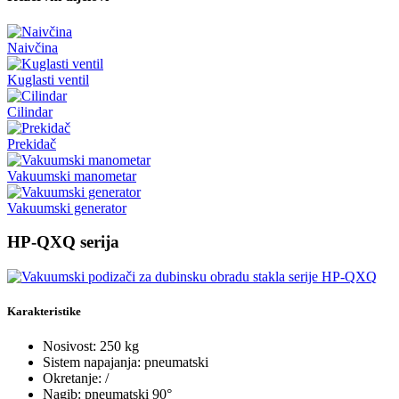
Naivčina
Kuglasti ventil
Cilindar
Prekidač
Vakuumski manometar
Vakuumski generator
HP-QXQ serija
Karakteristike
Nosivost: 250 kg
Sistem napajanja: pneumatski
Okretanje: /
Nagib: pneumatski 90°