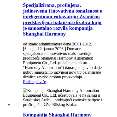
Specijalizirana, profinjena,
jedinstvena i inovativna osnaženost u
inteligentnom rukovanju: Zvanično
predstavljena balansna dizalica koju
je samostalno razvila kompanija
Shanghai Harmony
od strane administratora dana 26.01.2012.
[Šangaj, 12. januar 2026.] Domaće
specijalizirano i inovativno malo i srednje
preduzeće Shanghai Harmony Automation
Equipment Co., Ltd. (u daljnjem tekstu
"Harmony Automation") danas je objavilo da je
njihov samostalno razvijeni novi tip balansirane
dizalice završio probnu proizvodnju...
Pročitajte više
Kompanija Shanghai Harmony