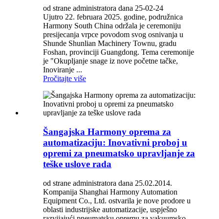
od strane administratora dana 25-02-24
Ujutro 22. februara 2025. godine, podružnica
Harmony South China održala je ceremoniju
presijecanja vrpce povodom svog osnivanja u
Shunde Shunlian Machinery Townu, gradu
Foshan, provinciji Guangdong. Tema ceremonije
je "Okupljanje snage iz nove početne tačke,
Inoviranje ...
Pročitajte više
Šangajska Harmony oprema za
automatizaciju: Inovativni proboj u
opremi za pneumatsko upravljanje za
teške uslove rada
od strane administratora dana 25.02.2014.
Kompanija Shanghai Harmony Automation
Equipment Co., Ltd. ostvarila je nove prodore u
oblasti industrijske automatizacije, uspješno
razvijajući pneumatsku opremu za vakuumsko