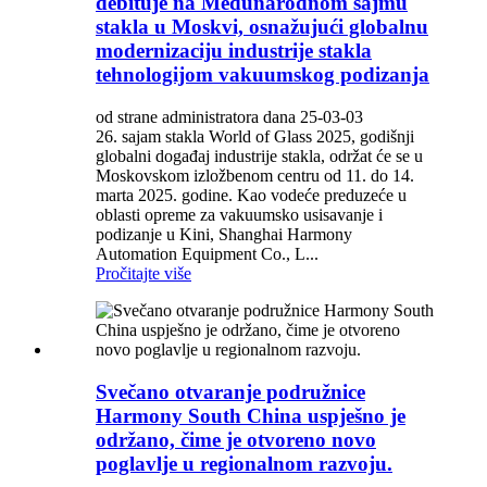
debituje na Međunarodnom sajmu
stakla u Moskvi, osnažujući globalnu
modernizaciju industrije stakla
tehnologijom vakuumskog podizanja
od strane administratora dana 25-03-03
26. sajam stakla World of Glass 2025, godišnji
globalni događaj industrije stakla, održat će se u
Moskovskom izložbenom centru od 11. do 14.
marta 2025. godine. Kao vodeće preduzeće u
oblasti opreme za vakuumsko usisavanje i
podizanje u Kini, Shanghai Harmony
Automation Equipment Co., L...
Pročitajte više
Svečano otvaranje podružnice
Harmony South China uspješno je
održano, čime je otvoreno novo
poglavlje u regionalnom razvoju.