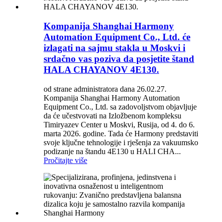
Kompanija Shanghai Harmony
Automation Equipment Co., Ltd. će
izlagati na sajmu stakla u Moskvi i
srdačno vas poziva da posjetite štand
HALA CHAYANOV 4E130.
od strane administratora dana 26.02.27.
Kompanija Shanghai Harmony Automation
Equipment Co., Ltd. sa zadovoljstvom objavljuje
da će učestvovati na Izložbenom kompleksu
Timiryazev Center u Moskvi, Rusija, od 4. do 6.
marta 2026. godine. Tada će Harmony predstaviti
svoje ključne tehnologije i rješenja za vakuumsko
podizanje na štandu 4E130 u HALI CHA...
Pročitajte više