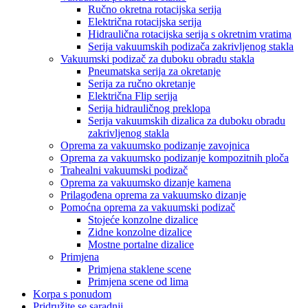
Ručno okretna rotacijska serija
Električna rotacijska serija
Hidraulična rotacijska serija s okretnim vratima
Serija vakuumskih podizača zakrivljenog stakla
Vakuumski podizač za duboku obradu stakla
Pneumatska serija za okretanje
Serija za ručno okretanje
Električna Flip serija
Serija hidrauličnog preklopa
Serija vakuumskih dizalica za duboku obradu
zakrivljenog stakla
Oprema za vakuumsko podizanje zavojnica
Oprema za vakuumsko podizanje kompozitnih ploča
Trahealni vakuumski podizač
Oprema za vakuumsko dizanje kamena
Prilagođena oprema za vakuumsko dizanje
Pomoćna oprema za vakuumski podizač
Stojeće konzolne dizalice
Zidne konzolne dizalice
Mostne portalne dizalice
Primjena
Primjena staklene scene
Primjena scene od lima
Korpa s ponudom
Pridružite se saradnji