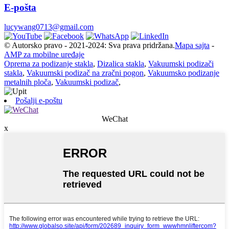
E-pošta
lucywang0713@gmail.com
© Autorsko pravo - 2021-2024: Sva prava pridržana.
Mapa sajta
-
AMP za mobilne uređaje
Oprema za podizanje stakla
,
Dizalica stakla
,
Vakuumski podizači
stakla
,
Vakuumski podizač na zračni pogon
,
Vakuumsko podizanje
metalnih ploča
,
Vakuumski podizač
,
Pošalji e-poštu
WeChat
x