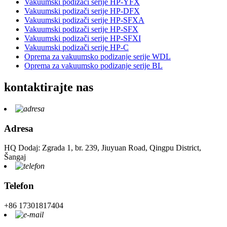
Vakuumski podizači serije HP-YFX
Vakuumski podizači serije HP-DFX
Vakuumski podizači serije HP-SFXA
Vakuumski podizači serije HP-SFX
Vakuumski podizači serije HP-SFXI
Vakuumski podizači serije HP-C
Oprema za vakuumsko podizanje serije WDL
Oprema za vakuumsko podizanje serije BL
kontaktirajte nas
Adresa
HQ Dodaj: Zgrada 1, br. 239, Jiuyuan Road, Qingpu District,
Šangaj
Telefon
+86 17301817404