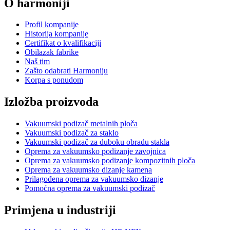
O harmoniji
Profil kompanije
Historija kompanije
Certifikat o kvalifikaciji
Obilazak fabrike
Naš tim
Zašto odabrati Harmoniju
Korpa s ponudom
Izložba proizvoda
Vakuumski podizač metalnih ploča
Vakuumski podizač za staklo
Vakuumski podizač za duboku obradu stakla
Oprema za vakuumsko podizanje zavojnica
Oprema za vakuumsko podizanje kompozitnih ploča
Oprema za vakuumsko dizanje kamena
Prilagođena oprema za vakuumsko dizanje
Pomoćna oprema za vakuumski podizač
Primjena u industriji