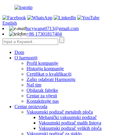
English
lucywang0713@gmail.com
+86 17301817404
Dom
O harmoniji
Profil kompanije
Historija kompanije
Certifikat o kvalifikaciji
Zašto odabrati Harmoniju
Naš tim
Obilazak fabrike
Centar za vijesti
Kontaktirajte nas
Centar proizvoda
Vakuumski podizač metalnih ploča
Mehanički vakuumski podizač
Vakuumski podizač malih listova
Vakuumski podizač velikih ploča
Vakuumski podizač za staklo