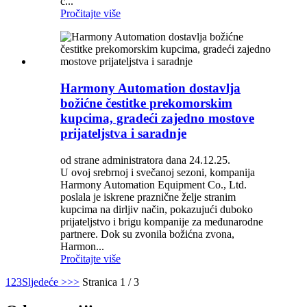
c...
Pročitajte više
Harmony Automation dostavlja
božićne čestitke prekomorskim
kupcima, gradeći zajedno mostove
prijateljstva i saradnje
od strane administratora dana 24.12.25.
U ovoj srebrnoj i svečanoj sezoni, kompanija
Harmony Automation Equipment Co., Ltd.
poslala je iskrene praznične želje stranim
kupcima na dirljiv način, pokazujući duboko
prijateljstvo i brigu kompanije za međunarodne
partnere. Dok su zvonila božićna zvona,
Harmon...
Pročitajte više
1
2
3
Sljedeće >
>>
Stranica 1 / 3