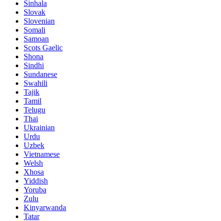
Sinhala
Slovak
Slovenian
Somali
Samoan
Scots Gaelic
Shona
Sindhi
Sundanese
Swahili
Tajik
Tamil
Telugu
Thai
Ukrainian
Urdu
Uzbek
Vietnamese
Welsh
Xhosa
Yiddish
Yoruba
Zulu
Kinyarwanda
Tatar