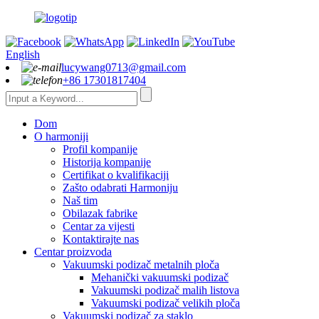
English
lucywang0713@gmail.com
+86 17301817404
Dom
O harmoniji
Profil kompanije
Historija kompanije
Certifikat o kvalifikaciji
Zašto odabrati Harmoniju
Naš tim
Obilazak fabrike
Centar za vijesti
Kontaktirajte nas
Centar proizvoda
Vakuumski podizač metalnih ploča
Mehanički vakuumski podizač
Vakuumski podizač malih listova
Vakuumski podizač velikih ploča
Vakuumski podizač za staklo