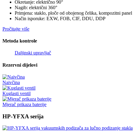
Okretanje: električno 90°
Nagib: električni 360°
Primjena: staklo, ploče od obojenog čelika, kompozitni panel
Način isporuke: EXW, FOB, CIF, DDU, DDP
Pročitajte više
Metoda kontrole
Daljinski upravljač
Rezervni dijelovi
Naivčina
Kuglasti ventil
Mjerač prikaza baterije
HP-YFXA serija