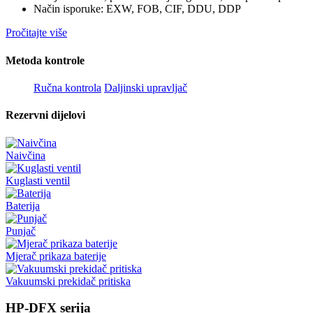
Način isporuke: EXW, FOB, CIF, DDU, DDP
Pročitajte više
Metoda kontrole
Ručna kontrola
Daljinski upravljač
Rezervni dijelovi
Naivčina
Kuglasti ventil
Baterija
Punjač
Mjerač prikaza baterije
Vakuumski prekidač pritiska
HP-DFX serija