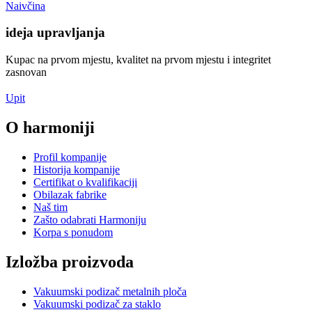
Naivčina
ideja upravljanja
Kupac na prvom mjestu, kvalitet na prvom mjestu i integritet
zasnovan
Upit
O harmoniji
Profil kompanije
Historija kompanije
Certifikat o kvalifikaciji
Obilazak fabrike
Naš tim
Zašto odabrati Harmoniju
Korpa s ponudom
Izložba proizvoda
Vakuumski podizač metalnih ploča
Vakuumski podizač za staklo