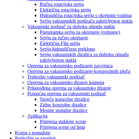
Ručna rotacijska serija
Električna rotacijska serija
Hidraulična rotacijska serija s okretnim vratima
Serija vakuumskih podizača zakrivljenog stakla
Vakuumski podizač za duboku obradu stakla
Pneumatska serija za okretanje (rotiranje)
Serija za ručno okretanje
Električna Flip serija
Serija hidrauličnog preklopa
Serija vakuumskih dizalica za duboku obradu
zakrivljenog stakla
Oprema za vakuumsko podizanje zavojnica
Oprema za vakuumsko podizanje kompozitnih ploča
Trahealni vakuumski podizač
Oprema za vakuumsko dizanje kamena
Prilagođena oprema za vakuumsko dizanje
Pomoćna oprema za vakuumski podizač
Stojeće konzolne dizalice
Zidne konzolne dizalice
Mostne portalne dizalice
Aplikacija
Primjena staklene scene
Primjena scene od lima
Korpa s ponudom
Pridružite se saradnji