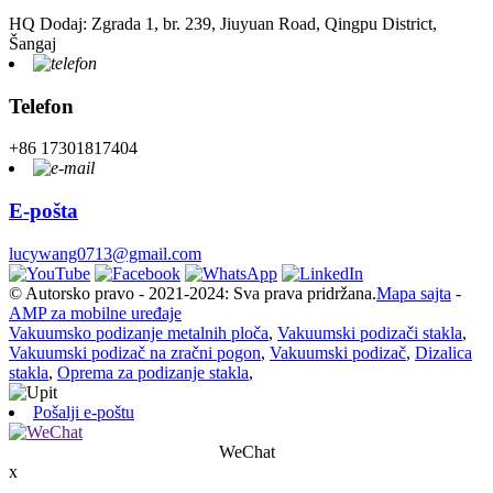
HQ Dodaj: Zgrada 1, br. 239, Jiuyuan Road, Qingpu District,
Šangaj
Telefon
+86 17301817404
E-pošta
lucywang0713@gmail.com
© Autorsko pravo - 2021-2024: Sva prava pridržana.
Mapa sajta
-
AMP za mobilne uređaje
Vakuumsko podizanje metalnih ploča
,
Vakuumski podizači stakla
,
Vakuumski podizač na zračni pogon
,
Vakuumski podizač
,
Dizalica
stakla
,
Oprema za podizanje stakla
,
Pošalji e-poštu
WeChat
x