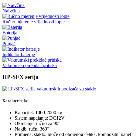
Naivčina
Ručno mjerenje vrijednosti lopte
Baterija
Punjač
Indikator baterije
Vakuumski prekidač pritiska
HP-SFX serija
Karakteristike
Kapacitet: 1000-2000 kg
Sistem napajanja: DC12V
Okretanje: ručno za 90°
Nagib: ručni 360°
Primjena: staklo, ploče od obojenog čelika, kompozitni panel