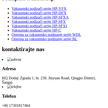
Vakuumski podizači serije HP-YFX
Vakuumski podizači serije HP-DFX
Vakuumski podizači serije HP-SFXA
Vakuumski podizači serije HP-SFX
Vakuumski podizači serije HP-SFXI
Vakuumski podizači serije HP-C
Oprema za vakuumsko podizanje serije WDL
Oprema za vakuumsko podizanje serije BL
kontaktirajte nas
Adresa
HQ Dodaj: Zgrada 1, br. 239, Jiuyuan Road, Qingpu District,
Šangaj
Telefon
+86 17301817404