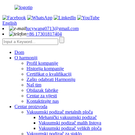
English
lucywang0713@gmail.com
+86 17301817404
Dom
O harmoniji
Profil kompanije
Historija kompanije
Certifikat o kvalifikaciji
Zašto odabrati Harmoniju
Naš tim
Obilazak fabrike
Centar za vijesti
Kontaktirajte nas
Centar proizvoda
Vakuumski podizač metalnih ploča
Mehanički vakuumski podizač
Vakuumski podizač malih listova
Vakuumski podizač velikih ploča
Vakuumski podizač za staklo