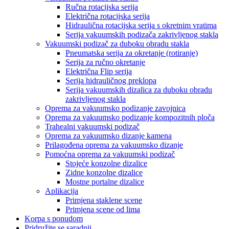
Ručna rotacijska serija
Električna rotacijska serija
Hidraulična rotacijska serija s okretnim vratima
Serija vakuumskih podizača zakrivljenog stakla
Vakuumski podizač za duboku obradu stakla
Pneumatska serija za okretanje (rotiranje)
Serija za ručno okretanje
Električna Flip serija
Serija hidrauličnog preklopa
Serija vakuumskih dizalica za duboku obradu
zakrivljenog stakla
Oprema za vakuumsko podizanje zavojnica
Oprema za vakuumsko podizanje kompozitnih ploča
Trahealni vakuumski podizač
Oprema za vakuumsko dizanje kamena
Prilagođena oprema za vakuumsko dizanje
Pomoćna oprema za vakuumski podizač
Stojeće konzolne dizalice
Zidne konzolne dizalice
Mostne portalne dizalice
Aplikacija
Primjena staklene scene
Primjena scene od lima
Korpa s ponudom
Pridružite se saradnji