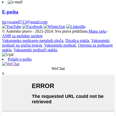
E-pošta
lucywang0713@gmail.com
© Autorsko pravo - 2021-2024: Sva prava pridržana.
Mapa sajta
-
AMP za mobilne uređaje
Vakuumsko podizanje metalnih ploča
,
Dizalica stakla
,
Vakuumski
podizač na zračni pogon
,
Vakuumski podizač
,
Oprema za podizanje
stakla
,
Vakuumski podizači stakla
,
Pošalji e-poštu
WeChat
x