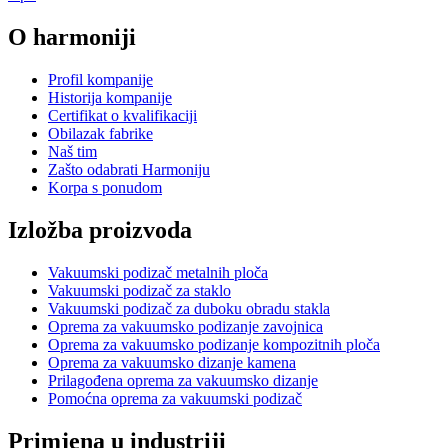
O harmoniji
Profil kompanije
Historija kompanije
Certifikat o kvalifikaciji
Obilazak fabrike
Naš tim
Zašto odabrati Harmoniju
Korpa s ponudom
Izložba proizvoda
Vakuumski podizač metalnih ploča
Vakuumski podizač za staklo
Vakuumski podizač za duboku obradu stakla
Oprema za vakuumsko podizanje zavojnica
Oprema za vakuumsko podizanje kompozitnih ploča
Oprema za vakuumsko dizanje kamena
Prilagođena oprema za vakuumsko dizanje
Pomoćna oprema za vakuumski podizač
Primjena u industriji