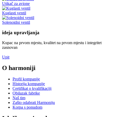
Utikač za avione
Kuglasti ventil
Solenoidni ventil
ideja upravljanja
Kupac na prvom mjestu, kvalitet na prvom mjestu i integritet
zasnovan
Upit
O harmoniji
Profil kompanije
Historija kompanije
Certifikat o kvalifikaciji
Obilazak fabrike
Naš tim
Zašto odabrati Harmoniju
Korpa s ponudom