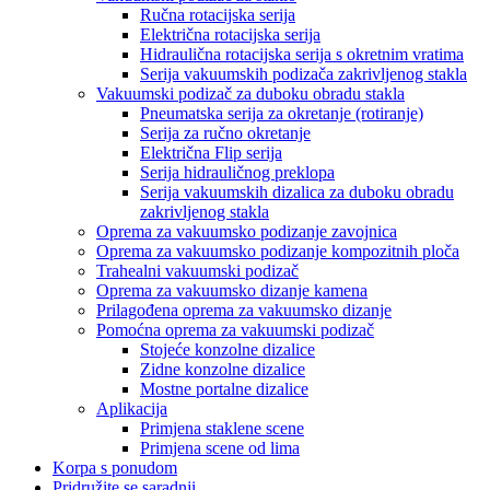
Ručna rotacijska serija
Električna rotacijska serija
Hidraulična rotacijska serija s okretnim vratima
Serija vakuumskih podizača zakrivljenog stakla
Vakuumski podizač za duboku obradu stakla
Pneumatska serija za okretanje (rotiranje)
Serija za ručno okretanje
Električna Flip serija
Serija hidrauličnog preklopa
Serija vakuumskih dizalica za duboku obradu
zakrivljenog stakla
Oprema za vakuumsko podizanje zavojnica
Oprema za vakuumsko podizanje kompozitnih ploča
Trahealni vakuumski podizač
Oprema za vakuumsko dizanje kamena
Prilagođena oprema za vakuumsko dizanje
Pomoćna oprema za vakuumski podizač
Stojeće konzolne dizalice
Zidne konzolne dizalice
Mostne portalne dizalice
Aplikacija
Primjena staklene scene
Primjena scene od lima
Korpa s ponudom
Pridružite se saradnji