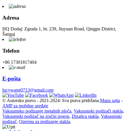
Adresa
HQ Dodaj: Zgrada 1, br. 239, Jiuyuan Road, Qingpu District,
Šangaj
Telefon
+86 17301817404
E-pošta
lucywang0713@gmail.com
© Autorsko pravo - 2021-2024: Sva prava pridržana.
Mapa sajta
-
AMP za mobilne uređaje
Vakuumsko podizanje metalnih ploča
,
Vakuumski podizači stakla
,
Vakuumski podizač na zračni pogon
,
Dizalica stakla
,
Vakuumski
podizač
,
Oprema za podizanje stakla
,