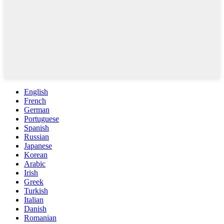
English
French
German
Portuguese
Spanish
Russian
Japanese
Korean
Arabic
Irish
Greek
Turkish
Italian
Danish
Romanian