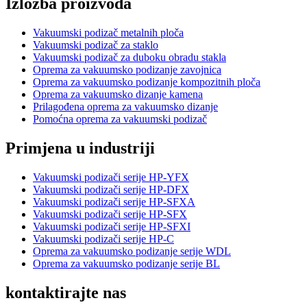
Izložba proizvoda
Vakuumski podizač metalnih ploča
Vakuumski podizač za staklo
Vakuumski podizač za duboku obradu stakla
Oprema za vakuumsko podizanje zavojnica
Oprema za vakuumsko podizanje kompozitnih ploča
Oprema za vakuumsko dizanje kamena
Prilagođena oprema za vakuumsko dizanje
Pomoćna oprema za vakuumski podizač
Primjena u industriji
Vakuumski podizači serije HP-YFX
Vakuumski podizači serije HP-DFX
Vakuumski podizači serije HP-SFXA
Vakuumski podizači serije HP-SFX
Vakuumski podizači serije HP-SFXI
Vakuumski podizači serije HP-C
Oprema za vakuumsko podizanje serije WDL
Oprema za vakuumsko podizanje serije BL
kontaktirajte nas