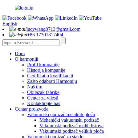
English
lucywang0713@gmail.com
+86 17301817404
Dom
O harmoniji
Profil kompanije
Historija kompanije
Certifikat o kvalifikaciji
Zašto odabrati Harmoniju
Naš tim
Obilazak fabrike
Centar za vijesti
Kontaktirajte nas
Centar proizvoda
Vakuumski podizač metalnih ploča
Mehanički vakuumski podizač
Vakuumski podizač malih listova
Vakuumski podizač velikih ploča
Vakuumski podizač za staklo