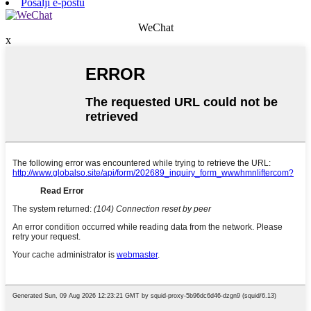
Pošalji e-poštu
WeChat
x