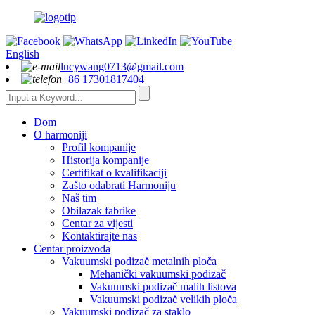
English
lucywang0713@gmail.com
+86 17301817404
Dom
O harmoniji
Profil kompanije
Historija kompanije
Certifikat o kvalifikaciji
Zašto odabrati Harmoniju
Naš tim
Obilazak fabrike
Centar za vijesti
Kontaktirajte nas
Centar proizvoda
Vakuumski podizač metalnih ploča
Mehanički vakuumski podizač
Vakuumski podizač malih listova
Vakuumski podizač velikih ploča
Vakuumski podizač za staklo