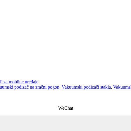
 za mobilne uređaje
uumski podizač na zračni pogon
,
Vakuumski podizači stakla
,
Vakuumsk
WeChat