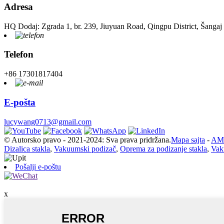
Adresa
HQ Dodaj: Zgrada 1, br. 239, Jiuyuan Road, Qingpu District, Šangaj
Telefon
+86 17301817404
E-pošta
lucywang0713@gmail.com
© Autorsko pravo - 2021-2024: Sva prava pridržana.
Mapa sajta
-
AMP
Dizalica stakla
,
Vakuumski podizač
,
Oprema za podizanje stakla
,
Vak
Pošalji e-poštu
x