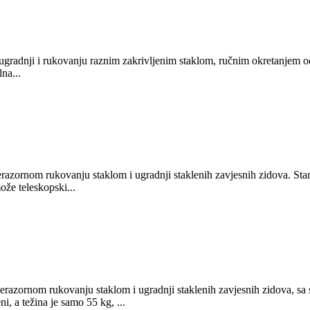
gradnji i rukovanju raznim zakrivljenim staklom, ručnim okretanjem o
na...
razornom rukovanju staklom i ugradnji staklenih zavjesnih zidova. Sta
ože teleskopski...
erazornom rukovanju staklom i ugradnji staklenih zavjesnih zidova, s
, a težina je samo 55 kg, ...