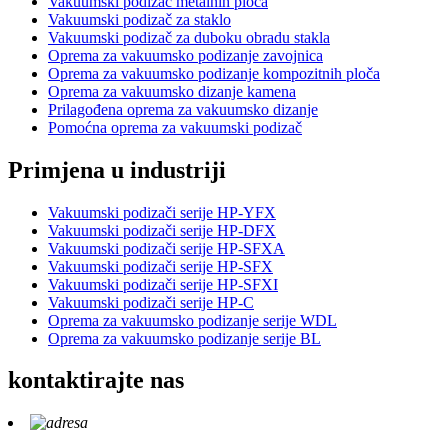
Vakuumski podizač metalnih ploča
Vakuumski podizač za staklo
Vakuumski podizač za duboku obradu stakla
Oprema za vakuumsko podizanje zavojnica
Oprema za vakuumsko podizanje kompozitnih ploča
Oprema za vakuumsko dizanje kamena
Prilagođena oprema za vakuumsko dizanje
Pomoćna oprema za vakuumski podizač
Primjena u industriji
Vakuumski podizači serije HP-YFX
Vakuumski podizači serije HP-DFX
Vakuumski podizači serije HP-SFXA
Vakuumski podizači serije HP-SFX
Vakuumski podizači serije HP-SFXI
Vakuumski podizači serije HP-C
Oprema za vakuumsko podizanje serije WDL
Oprema za vakuumsko podizanje serije BL
kontaktirajte nas