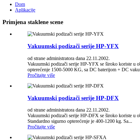
Dom
Aplikacije
Primjena staklene scene
Vakuumski podizači serije HP-YFX
od strane administratora dana 22.11.2002.
Vakuumski podizači serije HP-YFX se široko koriste u obra
opterećenje 1500-5000 KG, sa DC baterijom + DC vaku
Pročitajte više
Vakuumski podizači serije HP-DFX
od strane administratora dana 22.11.2002.
Vakuumski podizači serije HP-DFX se široko koriste u obra
Standardno sigurno opterećenje je 400-1200 kg. Sa...
Pročitajte više