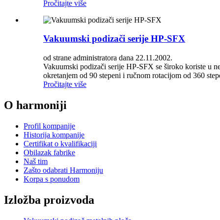
Pročitajte više
Vakuumski podizači serije HP-SFX
od strane administratora dana 22.11.2002.
Vakuumski podizači serije HP-SFX se široko koriste u ne
okretanjem od 90 stepeni i ručnom rotacijom od 360 stepe
Pročitajte više
O harmoniji
Profil kompanije
Historija kompanije
Certifikat o kvalifikaciji
Obilazak fabrike
Naš tim
Zašto odabrati Harmoniju
Korpa s ponudom
Izložba proizvoda