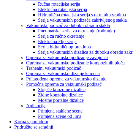
Ručna rotacijska serija
Električna rotacijska serija
Hidraulična rotacijska serija s okretnim vratima
Serija vakuumskih podizača zakrivljenog stakla
Vakuumski podizač za duboku obradu stakla
Pneumatska serija za okretanje (rotiranje)
Serija za ručno okretanje
Električna Flip serija
Serija hidrauličnog preklopa
Serija vakuumskih dizalica za duboku obradu zakri
Oprema za vakuumsko podizanje zavojnica
Oprema za vakuumsko podizanje kompozitnih ploča
Trahealni vakuumski podizač
Oprema za vakuumsko dizanje kamena
Prilagođena oprema za vakuumsko dizanje
Pomoćna oprema za vakuumski podizač
Stojeće konzolne dizalice
Zidne konzolne dizalice
Mostne portalne dizalice
Aplikacija
Primjena staklene scene
Primjena scene od lima
Korpa s ponudom
Pridružite se saradnji