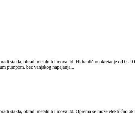
di stakla, obradi metalnih limova itd. Hidraulično okretanje od 0 - 9 0
um pumpom, bez vanjskog napajanja...
di stakla, obradi metalnih limova itd. Oprema se može električno okreta