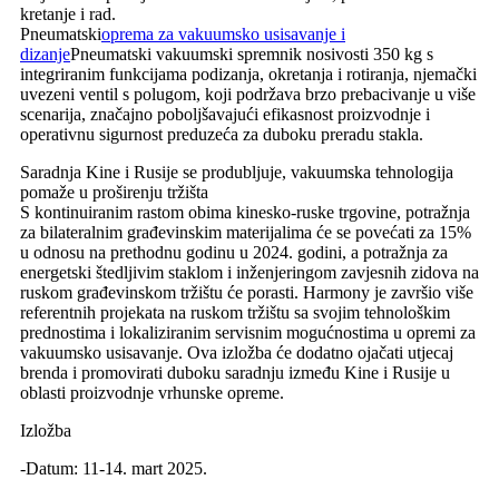
kretanje i rad.
Pneumatski
oprema za vakuumsko usisavanje i
dizanje
Pneumatski vakuumski spremnik nosivosti 350 kg s
integriranim funkcijama podizanja, okretanja i rotiranja, njemački
uvezeni ventil s polugom, koji podržava brzo prebacivanje u više
scenarija, značajno poboljšavajući efikasnost proizvodnje i
operativnu sigurnost preduzeća za duboku preradu stakla.
Saradnja Kine i Rusije se produbljuje, vakuumska tehnologija
pomaže u proširenju tržišta
S kontinuiranim rastom obima kinesko-ruske trgovine, potražnja
za bilateralnim građevinskim materijalima će se povećati za 15%
u odnosu na prethodnu godinu u 2024. godini, a potražnja za
energetski štedljivim staklom i inženjeringom zavjesnih zidova na
ruskom građevinskom tržištu će porasti. Harmony je završio više
referentnih projekata na ruskom tržištu sa svojim tehnološkim
prednostima i lokaliziranim servisnim mogućnostima u opremi za
vakuumsko usisavanje. Ova izložba će dodatno ojačati utjecaj
brenda i promovirati duboku saradnju između Kine i Rusije u
oblasti proizvodnje vrhunske opreme.
Izložba
-Datum: 11-14. mart 2025.