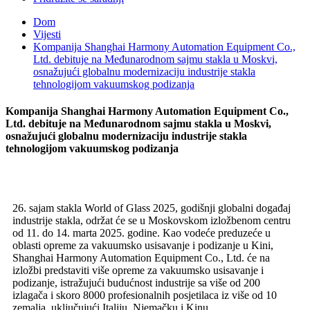
Dom
Vijesti
Kompanija Shanghai Harmony Automation Equipment Co.,
Ltd. debituje na Međunarodnom sajmu stakla u Moskvi,
osnažujući globalnu modernizaciju industrije stakla
tehnologijom vakuumskog podizanja
Kompanija Shanghai Harmony Automation Equipment Co.,
Ltd. debituje na Međunarodnom sajmu stakla u Moskvi,
osnažujući globalnu modernizaciju industrije stakla
tehnologijom vakuumskog podizanja
26. sajam stakla World of Glass 2025, godišnji globalni događaj
industrije stakla, održat će se u Moskovskom izložbenom centru
od 11. do 14. marta 2025. godine. Kao vodeće preduzeće u
oblasti opreme za vakuumsko usisavanje i podizanje u Kini,
Shanghai Harmony Automation Equipment Co., Ltd. će na
izložbi predstaviti više opreme za vakuumsko usisavanje i
podizanje, istražujući budućnost industrije sa više od 200
izlagača i skoro 8000 profesionalnih posjetilaca iz više od 10
zemalja, uključujući Italiju, Njemačku i Kinu.