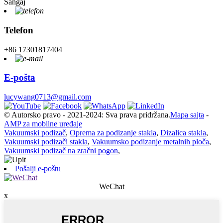
Šangaj
Telefon
+86 17301817404
E-pošta
lucywang0713@gmail.com
© Autorsko pravo - 2021-2024: Sva prava pridržana.
Mapa sajta
-
AMP za mobilne uređaje
Vakuumski podizač
,
Oprema za podizanje stakla
,
Dizalica stakla
,
Vakuumski podizači stakla
,
Vakuumsko podizanje metalnih ploča
,
Vakuumski podizač na zračni pogon
,
Pošalji e-poštu
WeChat
x