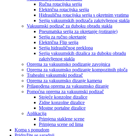
Ručna rotacijska serija
Električna rotacijska serija
Hidraulična rotacijska serija s okretnim vratima
Serija vakuumskih podizača zakrivljenog stakla
Vakuumski podizač za duboku obradu stakla
Pneumatska serija za okretanje (rotiranje)
Serija za ručno okretanje
Električna Flip serija
Serija hidrauličnog preklopa
Serija vakuumskih dizalica za duboku obradu
zakrivljenog stakla
Oprema za vakuumsko podizanje zavojnica
Oprema za vakuumsko podizanje kompozitnih ploča
Trahealni vakuumski podizač
Oprema za vakuumsko dizanje kamena
Prilagođena oprema za vakuumsko dizanje
Pomoćna oprema za vakuumski podizač
Stojeće konzolne dizalice
Zidne konzolne dizalice
Mostne portalne dizalice
Aplikacija
Primjena staklene scene
Primjena scene od lima
Korpa s ponudom
Pridružite se saradnji