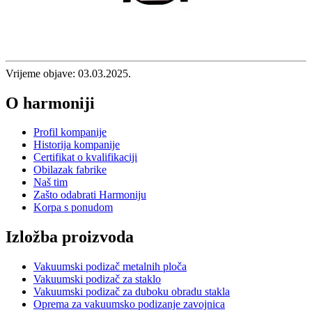
Vrijeme objave: 03.03.2025.
O harmoniji
Profil kompanije
Historija kompanije
Certifikat o kvalifikaciji
Obilazak fabrike
Naš tim
Zašto odabrati Harmoniju
Korpa s ponudom
Izložba proizvoda
Vakuumski podizač metalnih ploča
Vakuumski podizač za staklo
Vakuumski podizač za duboku obradu stakla
Oprema za vakuumsko podizanje zavojnica