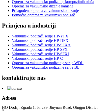
Oprema za vakuumsko podizanje kompozitnih ploča
Oprema za vakuumsko dizanje kamena
Prilagođena oprema za vakuumsko dizanje
Pomoćna oprema za vakuumski podizač
Primjena u industriji
Vakuumski podizači serije HP-YFX
Vakuumski podizači serije HP-DFX
Vakuumski podizači serije HP-SFXA
Vakuumski podizači serije HP-SFX
Vakuumski podizači serije HP-SFXI
Vakuumski podizači serije HP-C
Oprema za vakuumsko podizanje serije WDL
Oprema za vakuumsko podizanje serije BL
kontaktirajte nas
Adresa
HQ Dodaj: Zgrada 1, br. 239, Jiuyuan Road, Qingpu District,