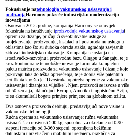
Fokusiranje na
tehnologija vakuumskog usisavanja i
podizanja
Harmony pokreće industrijsku modernizaciju
inovacijama
Osnovana 2012. godine, kompanija Harmony se oduvijek
fokusirala na istraživanje i
proizvodnja vakuumskog usisavanja
i
opremu za dizanje, pružajući sveobuhvatne usluge za
projektovanje, proizvodnju, instalaciju i postprodajnu uslugu u
oblastima kao što su duboka obrada stakla, ugradnja zavjesnih
zidova i industrijsko rukovanje. Kompanija se oslanja na
istraživačko-razvojnu i proizvodnu bazu Qingpu u Šangaju, te je
kroz kontinuirane tehnološke inovacije formirala kompletnu
paletu matrica proizvoda za vakuumsko usisavanje i dizanje koje
pokrivaju laka do teška opterećenja, te je dobila više patentnih
certifikata kao što je "Dvostruka upotreba opreme za vakuumsko
usisavanje i dizanje za viljuške". Njeni proizvodi se izvoze u više
od 50 zemalja, uključujući Evropu, Ameriku i jugoistočnu Aziju,
te su akumulirali bogate primjere primjene na globalnom tržištu.
Dva osnovna proizvoda debituju, predstavljajući nove visine u
vakuumskoj tehnologiji
Ručna oprema za vakuumsko usisavanje: ručna vakuumska
usisna čašica nosivosti 500 kg, sposobna za okretanje od 0-90
stepeni i rotaciju od 0-360 stepeni, opremljena bežičnim
daljinskim upravljačem i mobilnim uređajem, praktična za