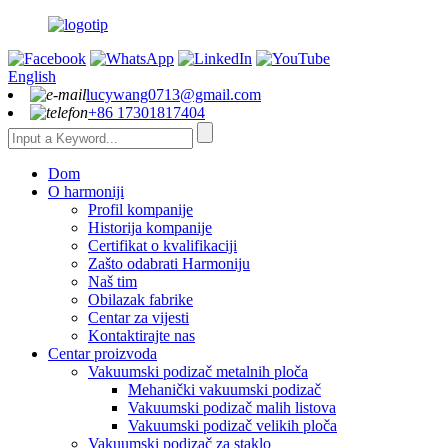
English
lucywang0713@gmail.com
+86 17301817404
Dom
O harmoniji
Profil kompanije
Historija kompanije
Certifikat o kvalifikaciji
Zašto odabrati Harmoniju
Naš tim
Obilazak fabrike
Centar za vijesti
Kontaktirajte nas
Centar proizvoda
Vakuumski podizač metalnih ploča
Mehanički vakuumski podizač
Vakuumski podizač malih listova
Vakuumski podizač velikih ploča
Vakuumski podizač za staklo