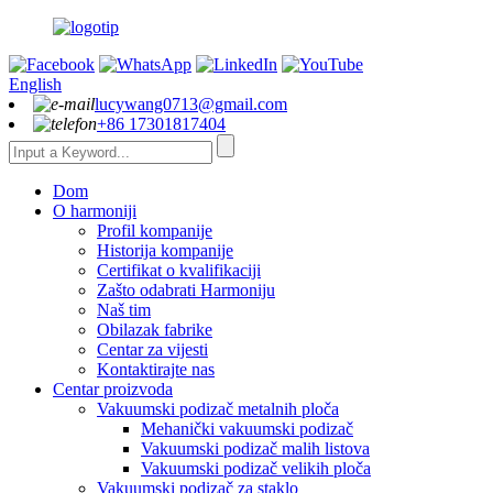
English
lucywang0713@gmail.com
+86 17301817404
Dom
O harmoniji
Profil kompanije
Historija kompanije
Certifikat o kvalifikaciji
Zašto odabrati Harmoniju
Naš tim
Obilazak fabrike
Centar za vijesti
Kontaktirajte nas
Centar proizvoda
Vakuumski podizač metalnih ploča
Mehanički vakuumski podizač
Vakuumski podizač malih listova
Vakuumski podizač velikih ploča
Vakuumski podizač za staklo