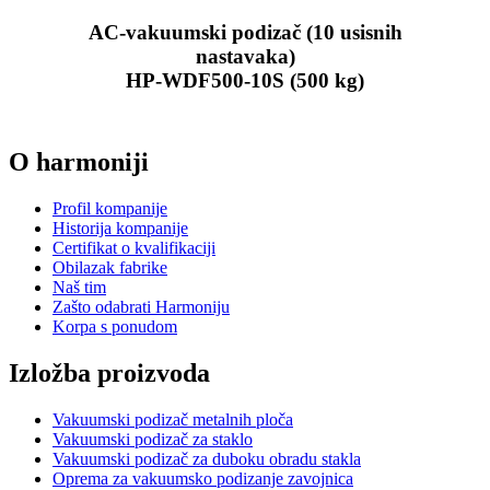
AC-vakuumski podizač (10 usisnih
nastavaka)
HP-WDF500-10S (500 kg)
O harmoniji
Profil kompanije
Historija kompanije
Certifikat o kvalifikaciji
Obilazak fabrike
Naš tim
Zašto odabrati Harmoniju
Korpa s ponudom
Izložba proizvoda
Vakuumski podizač metalnih ploča
Vakuumski podizač za staklo
Vakuumski podizač za duboku obradu stakla
Oprema za vakuumsko podizanje zavojnica