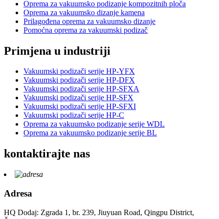
Oprema za vakuumsko podizanje kompozitnih ploča
Oprema za vakuumsko dizanje kamena
Prilagođena oprema za vakuumsko dizanje
Pomoćna oprema za vakuumski podizač
Primjena u industriji
Vakuumski podizači serije HP-YFX
Vakuumski podizači serije HP-DFX
Vakuumski podizači serije HP-SFXA
Vakuumski podizači serije HP-SFX
Vakuumski podizači serije HP-SFXI
Vakuumski podizači serije HP-C
Oprema za vakuumsko podizanje serije WDL
Oprema za vakuumsko podizanje serije BL
kontaktirajte nas
Adresa
HQ Dodaj: Zgrada 1, br. 239, Jiuyuan Road, Qingpu District,