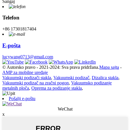
Šangaj
Telefon
+86 17301817404
E-pošta
lucywang0713@gmail.com
© Autorsko pravo - 2021-2024: Sva prava pridržana.
Mapa sajta
-
AMP za mobilne uređaje
Vakuumski podizači stakla
,
Vakuumski podizač
,
Dizalica stakla
,
Vakuumski podizač na zračni pogon
,
Vakuumsko podizanje
metalnih ploča
,
Oprema za podizanje stakla
,
Pošalji e-poštu
WeChat
x