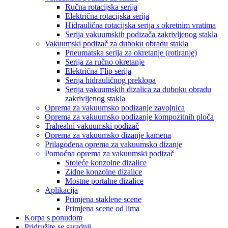
Ručna rotacijska serija
Električna rotacijska serija
Hidraulična rotacijska serija s okretnim vratima
Serija vakuumskih podizača zakrivljenog stakla
Vakuumski podizač za duboku obradu stakla
Pneumatska serija za okretanje (rotiranje)
Serija za ručno okretanje
Električna Flip serija
Serija hidrauličnog preklopa
Serija vakuumskih dizalica za duboku obradu
zakrivljenog stakla
Oprema za vakuumsko podizanje zavojnica
Oprema za vakuumsko podizanje kompozitnih ploča
Trahealni vakuumski podizač
Oprema za vakuumsko dizanje kamena
Prilagođena oprema za vakuumsko dizanje
Pomoćna oprema za vakuumski podizač
Stojeće konzolne dizalice
Zidne konzolne dizalice
Mostne portalne dizalice
Aplikacija
Primjena staklene scene
Primjena scene od lima
Korpa s ponudom
Pridružite se saradnji